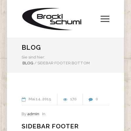
BLOG
Sie sind hier:
BLOG
/
SIDEBAR FOOTER BOTTOM
Mai
14
2015
170
0
By
admin
In
SIDEBAR FOOTER