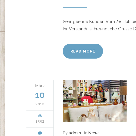
Sehr geehrte Kunden Vom 28. Juli bi
Ihr Verständnis. Freundliche Grüsse
READ MORE
März
10
2012
1352
By
admin
In
News